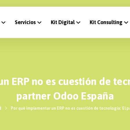
Servicios
Kit Digital
Kit Consulting
n ERP no es cuestión de tecn
partner Odoo España
d
Por qué implementar un ERP no es cuestión de tecnología: El 