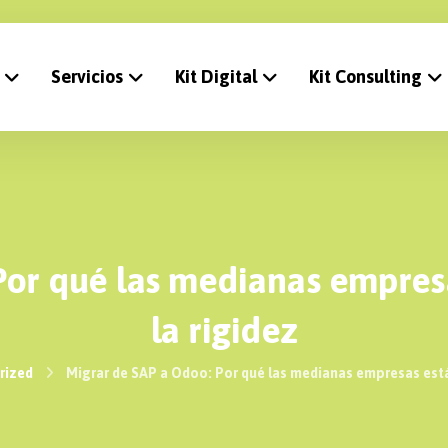
Servicios
Kit Digital
Kit Consulting
Por qué las medianas empre
la rigidez
rized
Migrar de SAP a Odoo: Por qué las medianas empresas est