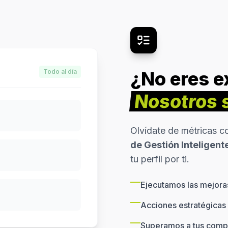
Todo al día
¿No eres e
Nosotros s
Olvídate de métricas c
de Gestión Inteligent
tu perfil por ti.
Ejecutamos las mejora
Acciones estratégicas 
Superamos a tus compe