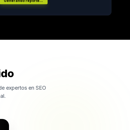
Generando reporte...
ido
 de expertos en SEO
al.