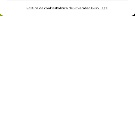
Política de cookies
Política de Privacidad
Aviso Legal
Home
WhatsApp
Llamar
Contacto
Recomendamos