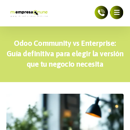
Odoo Community vs Enterprise:
Guía definitiva para elegir la versión
que tu negocio necesita