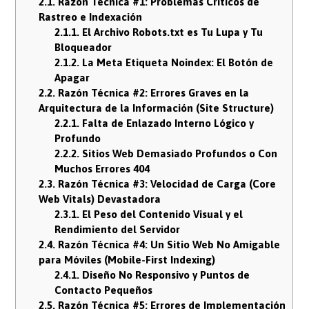
2.1.
Razón Técnica #1: Problemas Críticos de
Rastreo e Indexación
2.1.1.
El Archivo Robots.txt es Tu Lupa y Tu
Bloqueador
2.1.2.
La Meta Etiqueta Noindex: El Botón de
Apagar
2.2.
Razón Técnica #2: Errores Graves en la
Arquitectura de la Información (Site Structure)
2.2.1.
Falta de Enlazado Interno Lógico y
Profundo
2.2.2.
Sitios Web Demasiado Profundos o Con
Muchos Errores 404
2.3.
Razón Técnica #3: Velocidad de Carga (Core
Web Vitals) Devastadora
2.3.1.
El Peso del Contenido Visual y el
Rendimiento del Servidor
2.4.
Razón Técnica #4: Un Sitio Web No Amigable
para Móviles (Mobile-First Indexing)
2.4.1.
Diseño No Responsivo y Puntos de
Contacto Pequeños
2.5.
Razón Técnica #5: Errores de Implementación