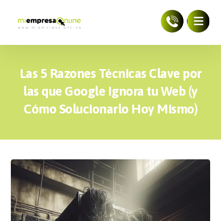
Las 5 Razones Técnicas Clave por
las que Google Ignora tu Web (y
Cómo Solucionarlo Hoy Mismo)