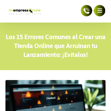
Los 15 Errores Comunes al Crear una
Tienda Online que Arruinan tu
Lanzamiento: ¡Evítalos!