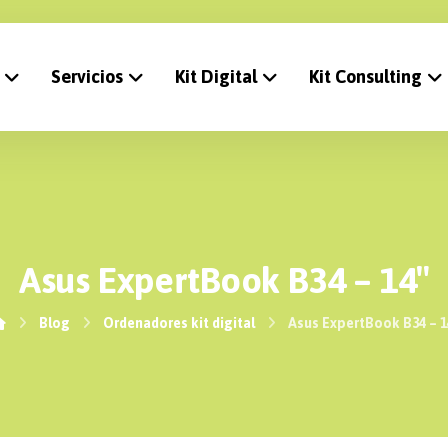
Servicios
Kit Digital
Kit Consulting
Asus ExpertBook B34 – 14″
Blog
Ordenadores kit digital
Asus ExpertBook B34 – 1