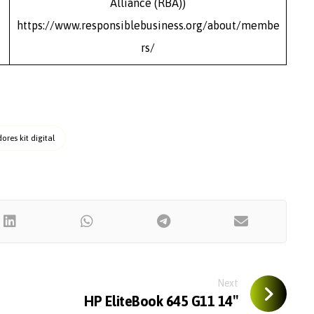
Alliance (RBA))
https://www.responsiblebusiness.org/about/membe
rs/
res kit digital
Next
HP EliteBook 645 G11 14″