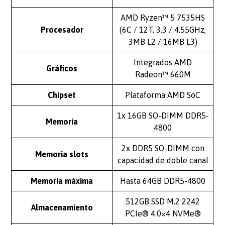
AMD Ryzen™ 5 7535HS
Procesador
(6C / 12T, 3.3 / 4.55GHz,
3MB L2 / 16MB L3)
Integrados AMD
Gráficos
Radeon™ 660M
Chipset
Plataforma AMD SoC
1x 16GB SO-DIMM DDR5-
Memoria
4800
2x DDR5 SO-DIMM con
Memoria slots
capacidad de doble canal
Memoria máxima
Hasta 64GB DDR5-4800
512GB SSD M.2 2242
Almacenamiento
PCIe® 4.0×4 NVMe®