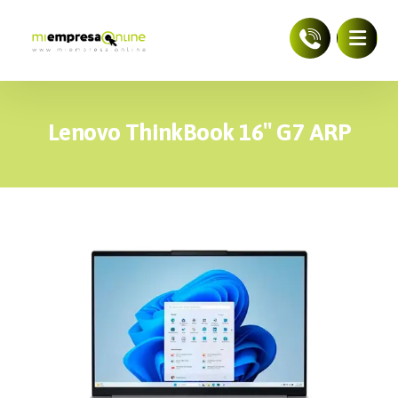
Lenovo ThinkBook 16″ G7 ARP