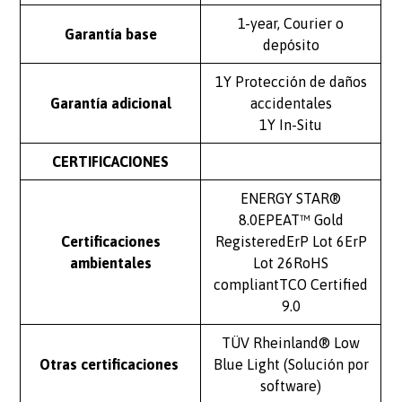
1-year, Courier o
Garantía base
depósito
1Y Protección de daños
Garantía adicional
accidentales
1Y In-Situ
CERTIFICACIONES
ENERGY STAR®
8.0EPEAT™ Gold
Certificaciones
RegisteredErP Lot 6ErP
ambientales
Lot 26RoHS
compliantTCO Certified
9.0
TÜV Rheinland® Low
Otras certificaciones
Blue Light (Solución por
software)