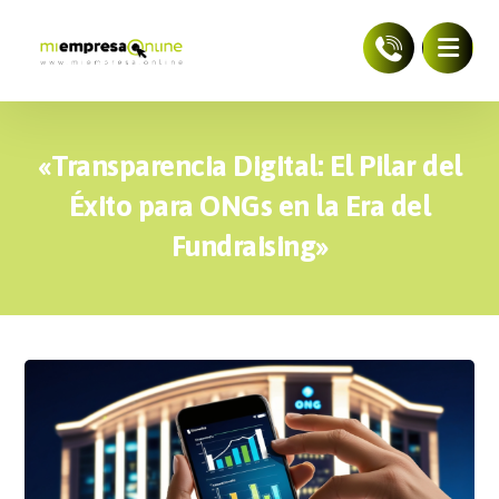
«Transparencia Digital: El Pilar del
Éxito para ONGs en la Era del
Fundraising»