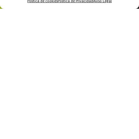
Política de cookies
Política de Privacidad
Aviso Legal
Home
WhatsApp
Llamar
Contacto
Recomendamos