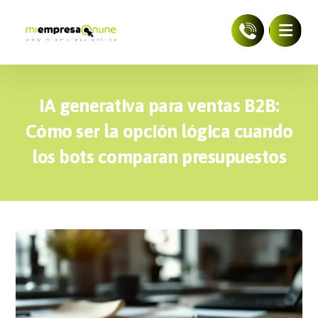
IA generativa para ventas B2B:
Cómo ser la opción lógica cuando
los bots comparan presupuestos