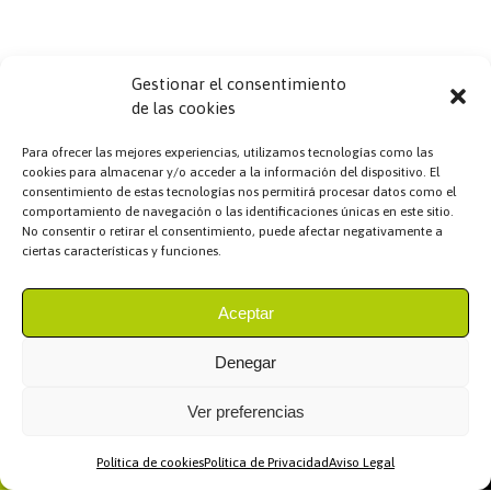
Gestionar el consentimiento
de las cookies
Links
Para ofrecer las mejores experiencias, utilizamos tecnologías como las
Servicios
cookies para almacenar y/o acceder a la información del dispositivo. El
consentimiento de estas tecnologías nos permitirá procesar datos como el
Sobre Nosotros
comportamiento de navegación o las identificaciones únicas en este sitio.
No consentir o retirar el consentimiento, puede afectar negativamente a
Kit Digital
ciertas características y funciones.
ERP, CRM y facturación.
Aceptar
Contacto
Denegar
daniel@miempresa.online
Ver preferencias
664235045
Política de cookies
Política de Privacidad
Aviso Legal
Home
WhatsApp
Llamar
Contacto