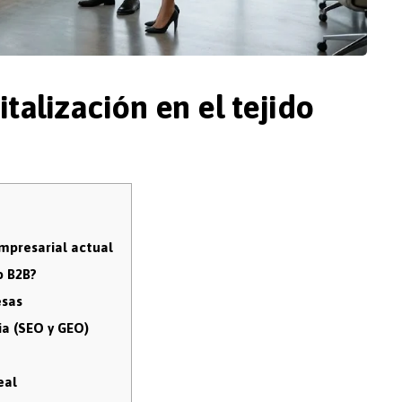
italización en el tejido
empresarial actual
o B2B?
esas
ia (SEO y GEO)
eal