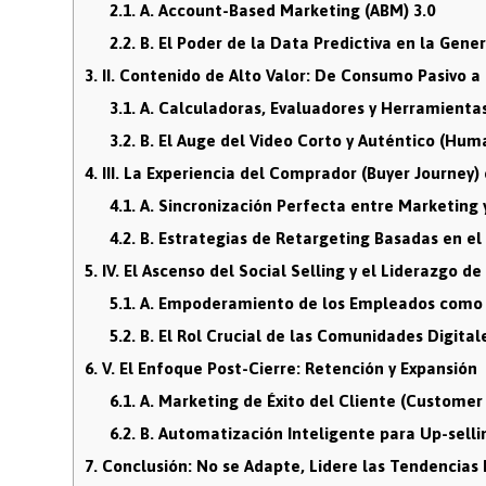
2.1.
A. Account-Based Marketing (ABM) 3.0
2.2.
B. El Poder de la Data Predictiva en la Gene
3.
II. Contenido de Alto Valor: De Consumo Pasivo a 
3.1.
A. Calculadoras, Evaluadores y Herramientas
3.2.
B. El Auge del Video Corto y Auténtico (Hum
4.
III. La Experiencia del Comprador (Buyer Journey)
4.1.
A. Sincronización Perfecta entre Marketing 
4.2.
B. Estrategias de Retargeting Basadas en 
5.
IV. El Ascenso del Social Selling y el Liderazgo d
5.1.
A. Empoderamiento de los Empleados como
5.2.
B. El Rol Crucial de las Comunidades Digital
6.
V. El Enfoque Post-Cierre: Retención y Expansión
6.1.
A. Marketing de Éxito del Cliente (Customer
6.2.
B. Automatización Inteligente para Up-selli
7.
Conclusión: No se Adapte, Lidere las Tendencias