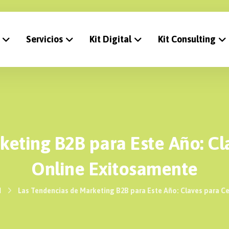
Servicios
Kit Digital
Kit Consulting
eting B2B para Este Año: Cl
Online Exitosamente
d
Las Tendencias de Marketing B2B para Este Año: Claves para Ce