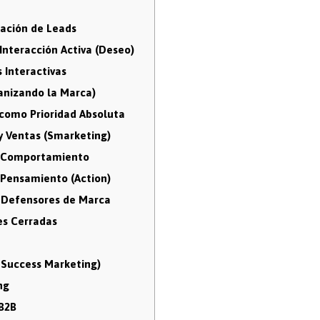
ración de Leads
Interacción Activa (Deseo)
 Interactivas
anizando la Marca)
 como Prioridad Absoluta
y Ventas (Smarketing)
el Comportamiento
e Pensamiento (Action)
 Defensores de Marca
es Cerradas
 Success Marketing)
ng
 B2B