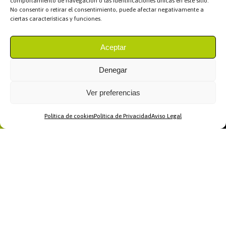
comportamiento de navegación o las identificaciones únicas en este sitio.
No consentir o retirar el consentimiento, puede afectar negativamente a
ciertas características y funciones.
Aceptar
Denegar
Ver preferencias
Política de cookies
Política de Privacidad
Aviso Legal
Home
WhatsApp
Llamar
Contacto