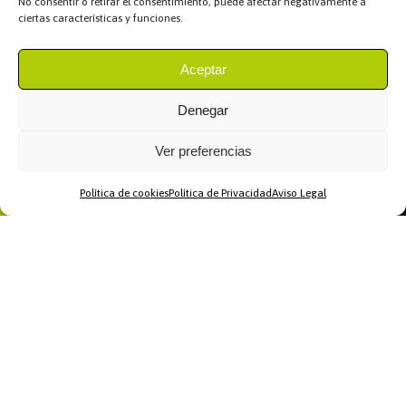
No consentir o retirar el consentimiento, puede afectar negativamente a
ciertas características y funciones.
Aceptar
Denegar
Ver preferencias
Política de cookies
Política de Privacidad
Aviso Legal
Home
WhatsApp
Llamar
Contacto