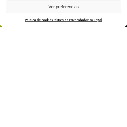
Ver preferencias
Política de cookies
Política de Privacidad
Aviso Legal
Home
WhatsApp
Llamar
Contacto
Recomendamos