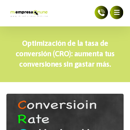
Optimización de la tasa de
conversión (CRO): aumenta tus
conversiones sin gastar más.