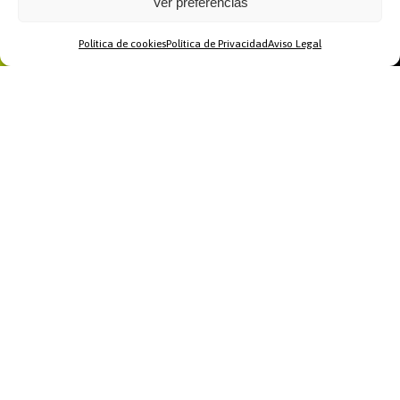
Ver preferencias
Política de cookies
Política de Privacidad
Aviso Legal
Home
WhatsApp
Llamar
Contacto
Recomendamos