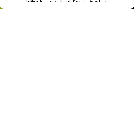
Política de cookies
Política de Privacidad
Aviso Legal
Home
WhatsApp
Llamar
Contacto
Recomendamos