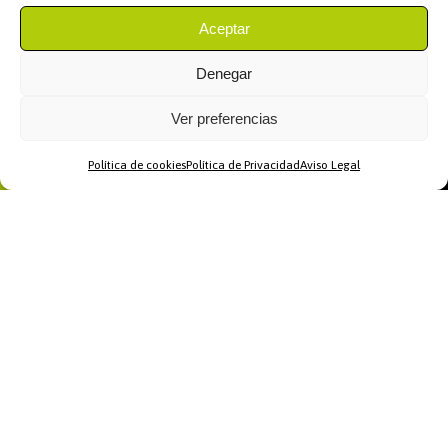
Aceptar
Denegar
Ver preferencias
Política de cookies
Política de Privacidad
Aviso Legal
Home
WhatsApp
Llamar
Contacto
Links
Servicios
Sobre Nosotros